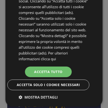
Necessari (4)
social. Cliccando su “Accetta tutti i cookie”
si acconsente all’utilizzo di tutti i cookie
compresi quelli pubblicitari (ads).
I cookie necessari contribuiscono a
Cliccando su “Accetta solo i cookie
necessari” saranno utilizzati solo i cookie
rendere fruibile il sito web abilitandone
necessari al funzionamento del sito web.
funzionalità di base quali la navigazione
Cliccando su “Mostra dettagli” è possibile
esprimere la propria volontà in merito
sulle pagine e l'accesso alle aree protette
all’utilizzo dei cookie compresi quelli
del sito. Il sito web non è in grado di
pubblicitari (ads). Per ulteriori
funzionare correttamente senza questi
informazioni
clicca qui
cookie.
ACCETTA TUTTO
ACCETTA SOLO I COOKIE NECESSARI
MOSTRA DETTAGLI
GARANZIA
DI
QUALITÀ
Tecnici
Analitici
Profilazione