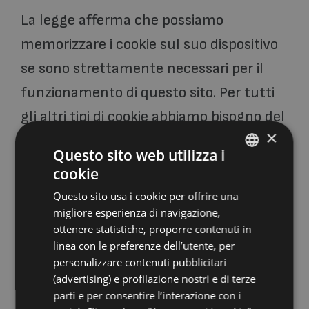
La legge afferma che possiamo
memorizzare i cookie sul suo dispositivo
se sono strettamente necessari per il
funzionamento di questo sito. Per tutti
gli altri tipi di cookie abbiamo bisogno del
×
suo permesso. Questo sito utilizza diversi
Questo sito web utilizza i
tipi di cookie. Alcuni cookie sono collocate
cookie
ITALIAN
da servizi di terzi che compaiono sulle
Questo sito usa i cookie per offrire una
ENGLISH
nostre pagine. In qualsiasi momento è
migliore esperienza di navigazione,
FRENCH
ottenere statistiche, proporre contenuti in
possibile modificare o revocare il proprio
linea con le preferenze dell’utente, per
GERMAN
consenso dalla Dichiarazione dei cookie
personalizzare contenuti pubblicitari
(advertising) e profilazione nostri e di terze
sul nostro sito Web.
parti e per consentire l’interazione con i