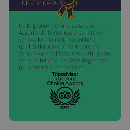
CERTIFICATA
Preferenze
Nella gestione di una struttura
Azzurro Club Vacanze
a parlare
non
sono solo i numeri
, ma anche la
qualità dei servizi e delle persone
,
comprovate dal fatto che
tutti i nostri
sono nell’olimpo del 10% degli hotel
Tecnici
Analitici
Profilazione
più premiati su tripadivsor!
Preferenze
I cookie tecnici sono necessari per rendere fruibile il
sito web abilitandone funzionalità di base quali la
navigazione sulle pagine e l’utilizzo dei servizi
presenti, inoltre permettono di ricavare statistiche
anonime sulla navigazione. Il sito web non è in
grado di funzionare correttamente senza questi
cookie.
Nome
Provider / Dominio
Scadenza
_GRECAPTCHA
5 mesi 4
Google LLC